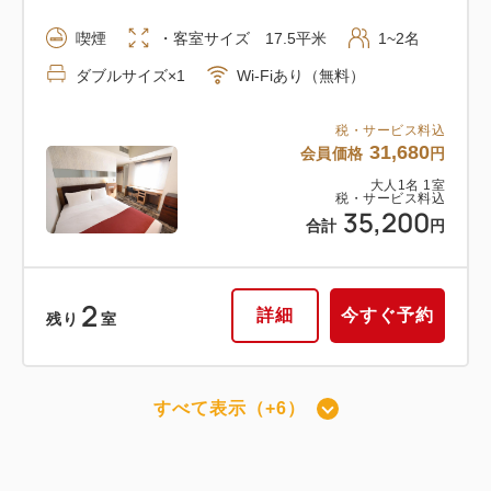
喫煙
・客室サイズ 17.5平米
1~2名
ダブルサイズ×1
Wi-Fiあり（無料）
税・サービス料込
31,680
会員価格
円
大人
1
名
1
室
税・サービス料込
35,200
合計
円
2
詳細
今すぐ予約
残り
室
すべて表示（+6）
禁煙ダブル
禁煙
・客室サイズ 17.5平米
1~2名