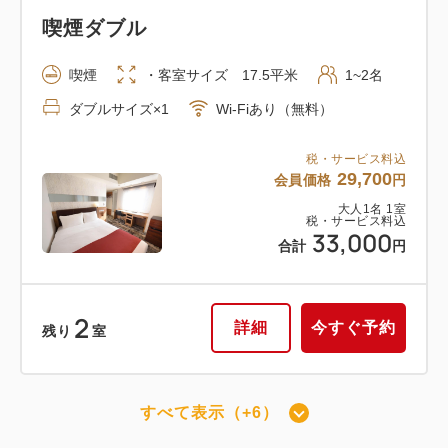
税・サービス料込
41,200
喫煙ダブル
合計
円
喫煙
・客室サイズ 17.5平米
1~2名
1
詳細
今すぐ予約
ダブルサイズ×1
Wi-Fiあり（無料）
残り
室
税・サービス料込
29,700
会員価格
円
大人
1
名
1
室
禁煙和洋室
税・サービス料込
33,000
合計
円
禁煙
・客室サイズ 24.5平米
1~4名
シングルサイズ×3
Wi-Fiあり（無料）
2
詳細
今すぐ予約
残り
室
税・サービス料込
38,880
会員価格
円
大人
1
名
1
室
すべて表示（+6）
税・サービス料込
43,200
禁煙ダブル
合計
円