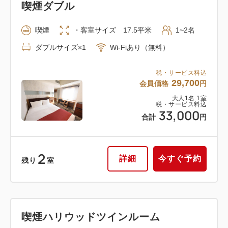
喫煙ダブル
喫煙
・客室サイズ 17.5平米
1~2名
ダブルサイズ×1
Wi-Fiあり（無料）
税・サービス料込
29,700
会員価格
円
大人
1
名
1
室
税・サービス料込
33,000
合計
円
2
詳細
今すぐ予約
残り
室
喫煙ハリウッドツインルーム