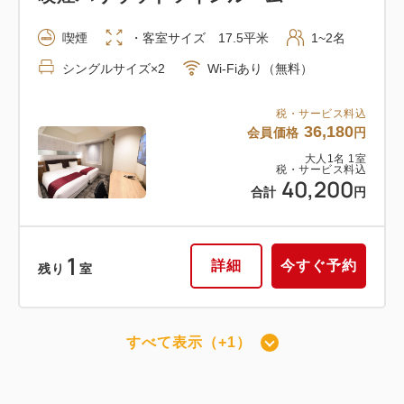
喫煙
・客室サイズ 17.5平米
1~2名
シングルサイズ×2
Wi-Fiあり（無料）
税・サービス料込
36,180
会員価格
円
大人
1
名
1
室
税・サービス料込
40,200
合計
円
1
詳細
今すぐ予約
残り
室
すべて表示（+1）
喫煙ツイン
喫煙
・客室サイズ 24.5平米
1~2名