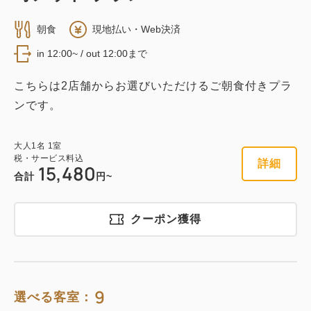
朝食
現地払い・Web決済
in 12:00~ / out 12:00まで
こちらは2店舗からお選びいただけるご朝食付きプラ
ンです。
大人
1
名
1
室
税・サービス料込
詳細
15,480
合計
円~
クーポン獲得
9
選べる客室：