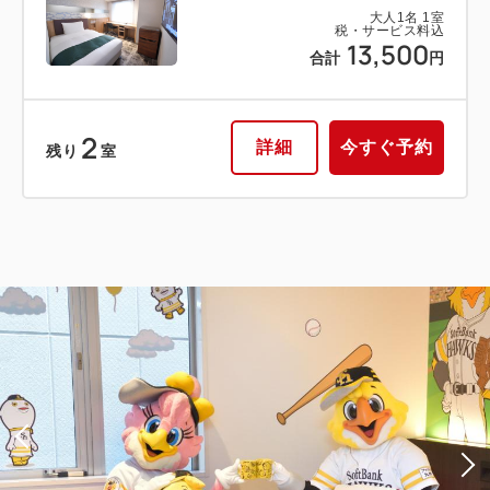
大人
1
名
1
室
税・サービス料込
13,500
合計
円
2
詳細
今すぐ予約
残り
室