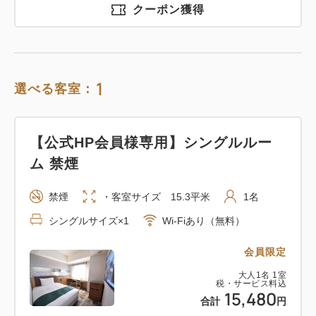
クーポン獲得
1
選べる客室：
【公式HP会員様専用】シングルルー
ム 禁煙
禁煙
・客室サイズ 15.3平米
1名
シングルサイズ×1
Wi-Fiあり（無料）
会員限定
大人
1
名
1
室
税・サービス料込
15,480
合計
円