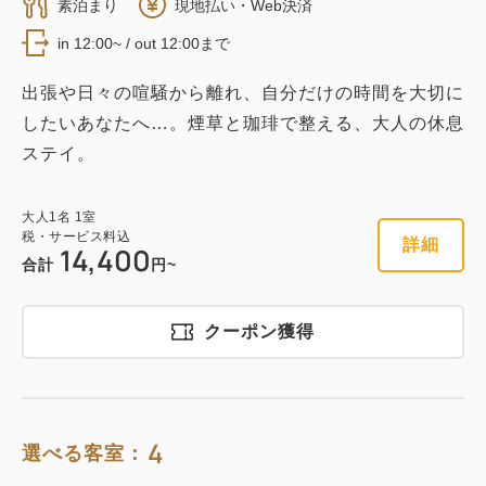
素泊まり
現地払い・Web決済
in 12:00~ / out 12:00まで
出張や日々の喧騒から離れ、自分だけの時間を大切に
したいあなたへ…。煙草と珈琲で整える、大人の休息
ステイ。
大人
1
名
1
室
税・サービス料込
詳細
14,400
合計
円~
クーポン獲得
4
選べる客室：