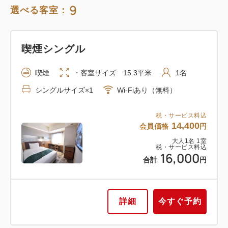
税・サービス料込
9
選べる客室：
35,280
会員価格
円
大人
1
名
1
室
税・サービス料込
39,200
喫煙シングル
合計
円
喫煙
・客室サイズ 15.3平米
1名
1
詳細
今すぐ予約
シングルサイズ×1
Wi-Fiあり（無料）
残り
室
税・サービス料込
14,400
会員価格
円
大人
1
名
1
室
喫煙ツイン
税・サービス料込
16,000
合計
円
喫煙
・客室サイズ 24.5平米
1~2名
シングルサイズ×2
Wi-Fiあり（無料）
詳細
今すぐ予約
税・サービス料込
37,980
会員価格
円