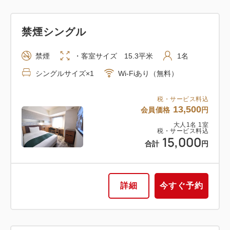
大人
1
名
1
室
税・サービス料込
42,200
禁煙シングル
合計
円
禁煙
・客室サイズ 15.3平米
1名
1
詳細
今すぐ予約
シングルサイズ×1
Wi-Fiあり（無料）
残り
室
税・サービス料込
13,500
会員価格
円
大人
1
名
1
室
禁煙ツイン
税・サービス料込
15,000
合計
円
禁煙
・客室サイズ 24.5平米
1~2名
シングルサイズ×2
Wi-Fiあり（無料）
詳細
今すぐ予約
税・サービス料込
37,080
会員価格
円
大人
1
名
1
室