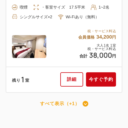
喫煙
・客室サイズ 17.5平米
1~2名
シングルサイズ×2
Wi-Fiあり（無料）
税・サービス料込
34,200
会員価格
円
大人
1
名
1
室
税・サービス料込
38,000
合計
円
1
詳細
今すぐ予約
残り
室
すべて表示（+1）
喫煙ツイン
喫煙
・客室サイズ 24.5平米
1~2名