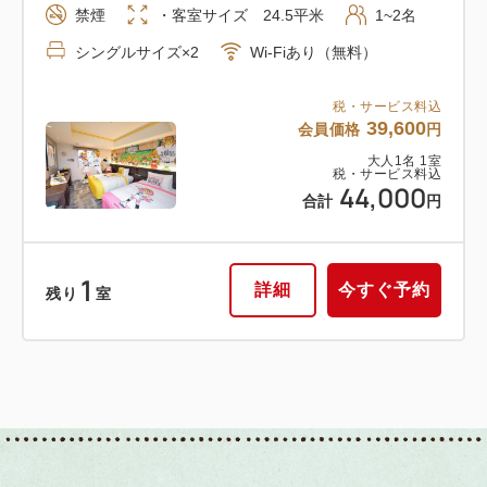
禁煙
・客室サイズ 24.5平米
1~2名
シングルサイズ×2
Wi-Fiあり（無料）
税・サービス料込
39,600
会員価格
円
大人
1
名
1
室
税・サービス料込
44,000
合計
円
1
詳細
今すぐ予約
残り
室