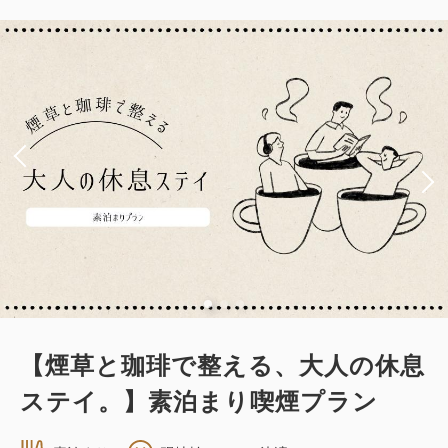
シングルサイズ×2
Wi-Fiあり（無料）
税・サービス料込
37,980
会員価格
円
大人
1
名
1
室
税・サービス料込
42,200
合計
円
1
詳細
今すぐ予約
残り
室
【煙草と珈琲で整える、大人の休息
ステイ。】素泊まり喫煙プラン