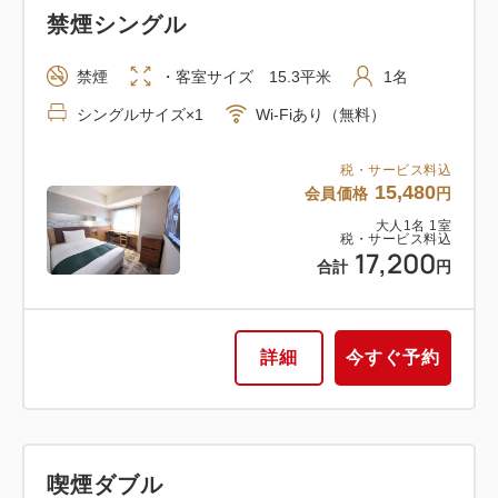
禁煙シングル
禁煙
・客室サイズ 15.3平米
1名
シングルサイズ×1
Wi-Fiあり（無料）
税・サービス料込
15,480
会員価格
円
大人
1
名
1
室
税・サービス料込
17,200
合計
円
詳細
今すぐ予約
喫煙ダブル