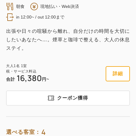
朝食
現地払い・Web決済
in 12:00~ / out 12:00まで
出張や日々の喧騒から離れ、自分だけの時間を大切に
したいあなたへ…。煙草と珈琲で整える、大人の休息
ステイ。
大人
1
名
1
室
税・サービス料込
詳細
16,380
合計
円~
クーポン獲得
4
選べる客室：