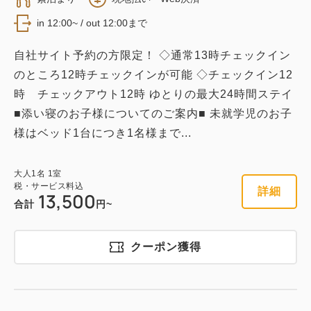
in 12:00~ / out 12:00まで
税・サービス料込
36,180
会員価格
円
自社サイト予約の方限定！ ◇通常13時チェックイン
大人
1
名
1
室
税・サービス料込
のところ12時チェックインが可能 ◇チェックイン12
40,200
合計
円
時 チェックアウト12時 ゆとりの最大24時間ステイ
■添い寝のお子様についてのご案内■ 未就学児のお子
様はベッド1台につき1名様まで...
1
詳細
今すぐ予約
残り
室
大人
1
名
1
室
税・サービス料込
詳細
13,500
合計
円~
禁煙ハリウッドツインルーム
クーポン獲得
禁煙
・客室サイズ 17.5平米
1~2名
シングルサイズ×2
Wi-Fiあり（無料）