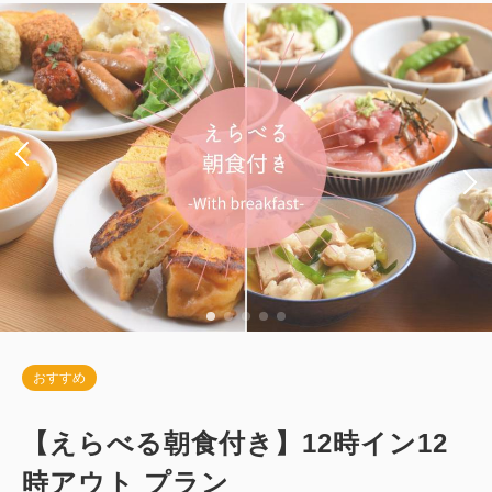
シングルサイズ×2
Wi-Fiあり（無料）
税・サービス料込
36,000
会員価格
円
大人
1
名
1
室
税・サービス料込
40,000
合計
円
1
詳細
今すぐ予約
残り
室
おすすめ
【えらべる朝食付き】12時イン12
時アウト プラン