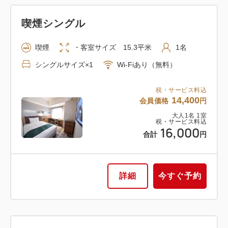
喫煙シングル
喫煙
・客室サイズ 15.3平米
1名
シングルサイズ×1
Wi-Fiあり（無料）
税・サービス料込
14,400
会員価格
円
大人
1
名
1
室
税・サービス料込
16,000
合計
円
詳細
今すぐ予約