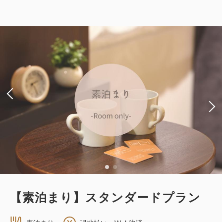
禁煙
・客室サイズ 17.5平米
1~2名
1
ダブルサイズ×1
Wi-Fiあり（無料）
詳細
今すぐ予約
残り
室
税・サービス料込
28,800
会員価格
円
大人
1
名
1
室
税・サービス料込
32,000
合計
円
詳細
今すぐ予約
【素泊まり】スタンダードプラン
喫煙ハリウッドツインルーム
喫煙
・客室サイズ 17.5平米
1~2名