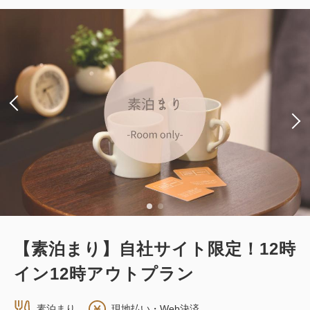
ダブルサイズ×1
Wi-Fiあり（無料）
税・サービス料込
30,780
会員価格
円
大人
1
名
1
室
税・サービス料込
34,200
合計
円
詳細
今すぐ予約
【素泊まり】自社サイト限定！12時
喫煙ハリウッドツインルーム
イン12時アウトプラン
喫煙
・客室サイズ 17.5平米
1~2名
シングルサイズ×2
Wi-Fiあり（無料）
素泊まり
現地払い・Web決済