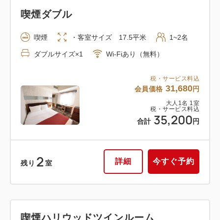
喫煙ダブル
喫煙
・客室サイズ 17.5平米
1~2名
ダブルサイズ×1
Wi-Fiあり（無料）
税・サービス料込
31,680
会員価格
円
大人
1
名
1
室
税・サービス料込
35,200
合計
円
2
詳細
今すぐ予約
残り
室
喫煙ハリウッドツインルーム