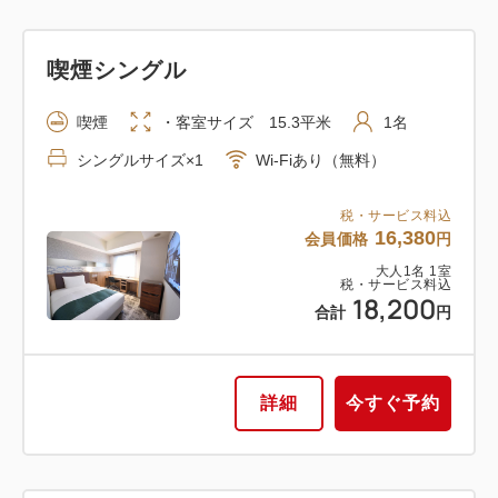
喫煙シングル
喫煙
・客室サイズ 15.3平米
1名
シングルサイズ×1
Wi-Fiあり（無料）
税・サービス料込
16,380
会員価格
円
大人
1
名
1
室
税・サービス料込
18,200
合計
円
詳細
今すぐ予約