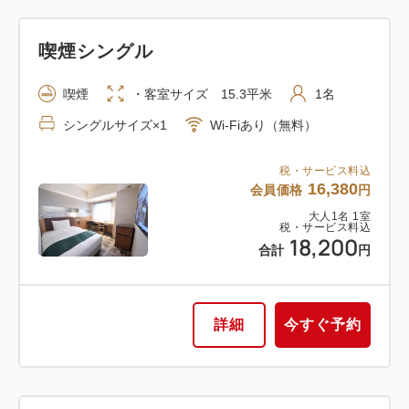
喫煙シングル
喫煙
・客室サイズ 15.3平米
1名
シングルサイズ×1
Wi-Fiあり（無料）
税・サービス料込
16,380
会員価格
円
大人
1
名
1
室
税・サービス料込
18,200
合計
円
詳細
今すぐ予約